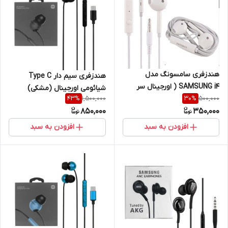
هندزفری سامسونگ مدل
هندزفری سیم دار Type C
SAMSUNG i4 ( اورجینال سر
شیائومی اورجینال (مشکی)
1,500,000
500,000
جعبه )
43
%
30
%
850,000
350,000
افزودن به سبد
افزودن به سبد