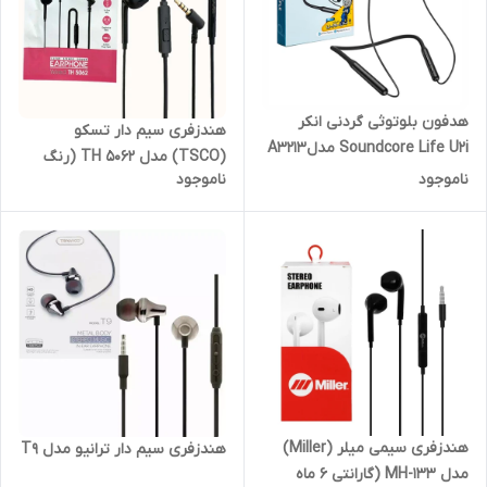
هدفون بلوتوثی گردنی انکر
هندزفری سیم دار تسکو
Soundcore Life U2i مدلA3213
(TSCO) مدل TH 5062 (رنگ
(با گارانتی 15 ماهه آسان
ناموجود
ناموجود
مشکی)
سرویس)
هندزفری سیمی میلر (Miller)
هندزفری سیم دار ترانیو مدل T9
مدل MH-133 (گارانتی 6 ماه