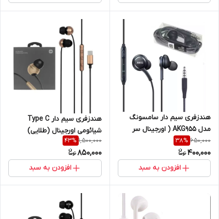
هندزفری سیم دار سامسونگ
هندزفری سیم دار Type C
مدل AKG955 ( اورجینال سر
شیائومی اورجینال (طلایی)
1,500,000
650,000
جعبه )
43
%
38
%
850,000
400,000
افزودن به سبد
افزودن به سبد