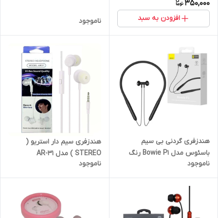
350,000
افزودن به سبد
ناموجود
هندزفری گردنی بی سیم
هندزفری سیم دار استریو (
باسئوس مدل Bowie P1 رنگ
STEREO ) مدل AR-31
ناموجود
ناموجود
مشکی( گارانتی 24 ماه شرکت
آونگ)