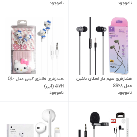
ناموجود
ناموجود
پارتیان پایا)
هندزفری سیم دار اسکای دلفین
هندزفری فانتزی کیتی مدل QL-
مدل SR28
517H (آبی)
ناموجود
ناموجود