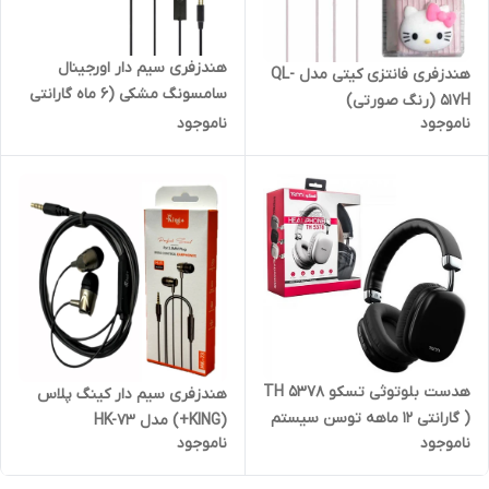
هندزفری سیم دار اورجینال
هندزفری فانتزی کیتی مدل QL-
سامسونگ مشکی (6 ماه گارانتی
517H (رنگ صورتی)
پارتیان )
ناموجود
ناموجود
هدست بلوتوثی تسکو TH 5378
هندزفری سیم دار کینگ پلاس
( گارانتی 12 ماهه توسن سیستم
(KING+) مدل HK-73
ناموجود
ناموجود
شرق)