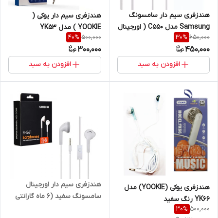
هندزفری سیم دار سامسونگ
هندزفری سیم دار یوکی (
Samsung مدل C550 ( اورجینال
YOOKIE ) مدل YK53
500,000
650,000
40
%
30
%
سر جعبه)
300,000
450,000
افزودن به سبد
افزودن به سبد
هندزفری سیم دار اورجینال
هندزفری یوکی (YOOKIE) مدل
سامسونگ سفید (6 ماه گارانتی
YK66 رنگ سفید
پارتیان )
500,000
30
%