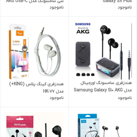
Galaxy S8 Plus
سی سامسونگ مدل AKG USB-C
ناموجود
ناموجود
EDITION (با گارانتی 6 ماهه
پارتیان)
هندزفری سامسونگ اورجینال
هندزفری کینگ پلاس (KING+)
مدل Samsung Galaxy S10 AKG
مدل HK-77
( اورجینال سر جعبه )
ناموجود
ناموجود