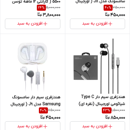
سامسونگ مدل J8 ( اورجینال
5500 ( گارانتی 12 ماهه توسن
5,000,000
750,000
24
%
40
%
سر جعبه)
سیستم )
3,800,000
450,000
افزودن به سبد
افزودن به سبد
هندزفری سیم دار Type C
هندزفری سیم دار سامسونگ
شیائومی اورجینال (نقره ای)
Samsung مدل J9 ( اورجینال
750,000
1,500,000
40
%
43
%
سر جعبه)
450,000
850,000
افزودن به سبد
افزودن به سبد