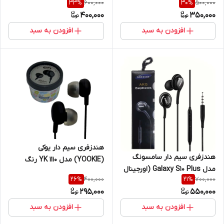
600,000
500,000
33
%
30
%
400,000
350,000
افزودن به سبد
افزودن به سبد
هندزفری سیم دار یوکی
هندزفری سیم دار سامسونگ
(YOOKIE) مدل YK 1110 رنگ
مدل Galaxy S10 Plus (اورجینال
مشکی
400,000
700,000
26
%
21
%
سر جعبه)
295,000
550,000
افزودن به سبد
افزودن به سبد