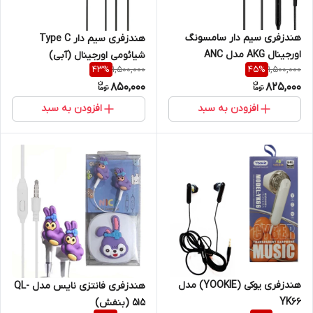
هندزفری سیم دار سامسونگ
هندزفری سیم دار Type C
اورجینال AKG مدل ANC
شیائومی اورجینال (آبی)
1,500,000
1,500,000
43
%
45
%
Earphones( اورجینال سر جعبه
850,000
825,000
)
افزودن به سبد
افزودن به سبد
هندزفری یوکی (YOOKIE) مدل
هندزفری فانتزی نایس مدل QL-
YK66
515 (بنفش)