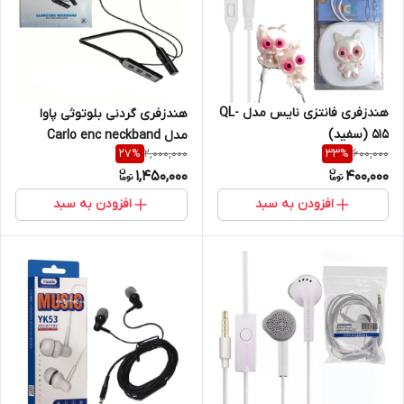
هندزفری فانتزی نایس مدل QL-
هندزفری گردنی بلوتوثی پاوا
515 (سفید)
مدل Carlo enc neckband
2,000,000
600,000
27
%
33
%
1,450,000
400,000
افزودن به سبد
افزودن به سبد