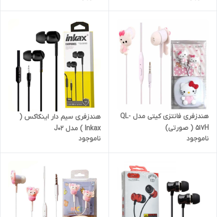
هندزفری فانتزی کیتی مدل QL-
هندزفری سیم دار اینکاکس (
517H ( صورتی)
Inkax ) مدل J02
ناموجود
ناموجود