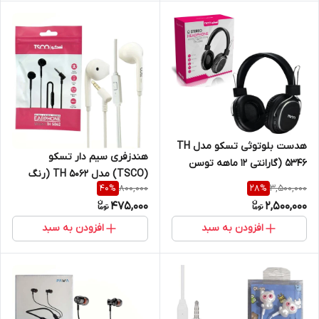
هدست بلوتوثی تسکو مدل TH
هندزفری سیم دار تسکو
5346 (گارانتی 12 ماهه توسن
(TSCO) مدل TH 5062 (رنگ
سیستم شرق)
800,000
3,500,000
40
%
28
%
سفید)
475,000
2,500,000
افزودن به سبد
افزودن به سبد