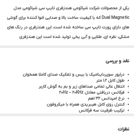
یکی از محصولات شرکت شیائومی هندزفری تایپ سی شیائومی مدل
Dual Magnetic که با کیفیت ساخت بالا و صدایی اغوا کننده برای گوشی
های دارای پورت تایپ سی ساخته شده است، این هندزفری در رنگ های
مشکی، نقره ای، طلایی و آبی یخی تولید شده است این هندزفری
شیائومی می تواند نسبت سیگنال به نویز بالا را تشخیص، ضعف صدا را
هنگام انتقال کاهش دهد تا کیفیت صدا را بازیابی کرده و عملکرد عالی در
نقد و بررسی
پخش موسیقی را داشته باشد و لذت بردن از تجربه گوش دادن را فراهم
درایور سوپرداینامیک با بیس و تفکیک صدای کاملا همخوان
کند.در کنار تمامی ویژگی های این محصول، وجود درایور سوپر داینامیک
طول کابل 1.2 متر
است که می تواند آنالیز با دقت بالا جهت بازیابی کیفیت صدا را فراهم
انتقال عالی تمامی صداهای زیر و بم به گوش کاربر
فرکانس دریافتی معادل 20Hz – 20KHz
کند تا یک تجربه گوش دادن استریو و شفاف تر به موسیقی را داشته
نرخ امپدانس 32 اهم
باشید هندزفری سوپر داینامیک شیائومی به خوبی داخل گوش قرار می
کنترل روی کابل هیبریدی همراه با میکروفون
ترکیب ظرفیت سه فرکانس
گیرد و کاربر هنگام استفاده راحت خواهد بود کابل آن از مواد نرم TPE
توان اسمی برابر 15mW
پاسخ فرکانس وسیع با تحلیل دقیق موسیقی به طور کامل
ساخته شده و میکروفون و دکمه های کنترلی روی کابل به خوبی در
دارای گواهی Hi-Res وضوح صدای بالا جهت پخش تمامی جزئیات
نظرات
دسترس هستند.