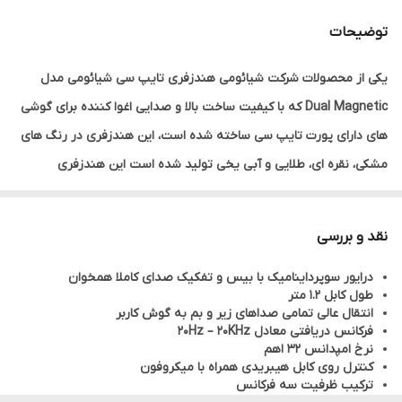
توضیحات
یکی از محصولات شرکت شیائومی هندزفری تایپ سی شیائومی مدل
Dual Magnetic که با کیفیت ساخت بالا و صدایی اغوا کننده برای گوشی
های دارای پورت تایپ سی ساخته شده است، این هندزفری در رنگ های
مشکی، نقره ای، طلایی و آبی یخی تولید شده است این هندزفری
شیائومی می تواند نسبت سیگنال به نویز بالا را تشخیص، ضعف صدا را
هنگام انتقال کاهش دهد تا کیفیت صدا را بازیابی کرده و عملکرد عالی در
نقد و بررسی
پخش موسیقی را داشته باشد و لذت بردن از تجربه گوش دادن را فراهم
درایور سوپرداینامیک با بیس و تفکیک صدای کاملا همخوان
کند.در کنار تمامی ویژگی های این محصول، وجود درایور سوپر داینامیک
طول کابل 1.2 متر
است که می تواند آنالیز با دقت بالا جهت بازیابی کیفیت صدا را فراهم
انتقال عالی تمامی صداهای زیر و بم به گوش کاربر
فرکانس دریافتی معادل 20Hz – 20KHz
کند تا یک تجربه گوش دادن استریو و شفاف تر به موسیقی را داشته
نرخ امپدانس 32 اهم
باشید هندزفری سوپر داینامیک شیائومی به خوبی داخل گوش قرار می
کنترل روی کابل هیبریدی همراه با میکروفون
ترکیب ظرفیت سه فرکانس
گیرد و کاربر هنگام استفاده راحت خواهد بود کابل آن از مواد نرم TPE