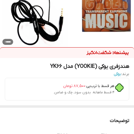
هندزفری یوکی (YOOKIE) مدل YK66
برند:
یوکی
هر قسط با ترب‌پی:
۸۷٬۵۰۰
تومان
۴ قسط ماهانه. بدون سود، چک و ضامن.
توضیحات