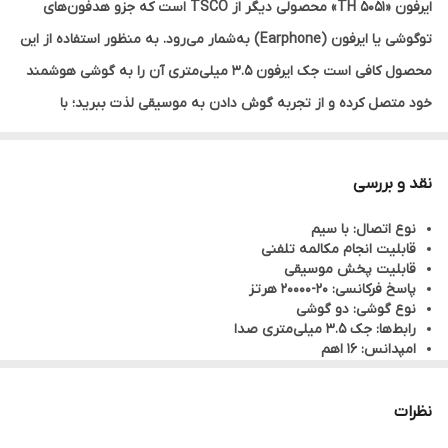
ایرفون «TH 5051» محصولی دیگر از TSCO است که جزو هدفون‌های
توگوشی یا ایرفون (Earphone) به‌شمار می‌رود. به منظور استفاده از این
محصول کافی است جک ایرفون 3.5 میلی‌متری آن را به گوشی هوشمند
خود متصل کرده و از تجربه گوش دادن به موسیقی لذت ببرید؛ با
استفاده از این محصول به راحتی میتوانید به تماس های تلفنی خود
پاسخ دهید و همچنین با استفاده از طول کابل 1.2 متری این محصول،
نقد و بررسی
استفاده از آن آسان‌تر شده و می‌توانید به راحتی گوشی موبایل خود را
نوع اتصال: با سیم
درون جیب و یا کیف خود قرار دهید.
قابلیت انجام مکالمه تلفنی
قابلیت پخش موسیقی
پاسخ فرکانسی: 20-20000 هرتز
نوع گوشی: دو گوشی
رابط‌ها: جک 3.5 میلی‌متری صدا
امپدانس: 16 اهم
مناسب برای آقایان و بانوان
نسبت سیگنال به نویز: 43 دسی‌بل
وزن: 30 گرم
نظرات
اقلام همراه: گیره کابل کوچک - 2 جفت کپسولی یدک