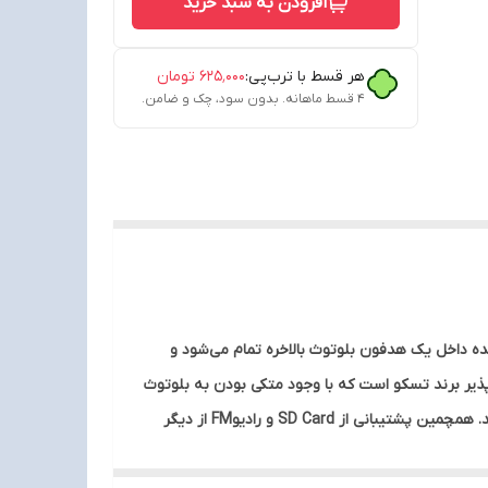
افزودن به سبد خرید
هر قسط با ترب‌پی:
۶۲۵٬۰۰۰
تومان
۴ قسط ماهانه. بدون سود، چک و ضامن.
ه داخل یک هدفون بلوتوث بالاخره تمام می‌شود و
توثی TH 5346 تسکو یکی از همین هدست‌های انعطاف پذیر برند تسکو است که با وجود متکی بودن به بلوتوث
نسخه 5.0 برای پخش صدا، می تواند با یک کابل AUX به سادگی به یک هدفون سیمی تبدیل شود و بدون مصرف باتری همراه شما باشد. همچمین پشتیبانی از SD Card و رادیوFM از دیگر
گوشی ها و بخش داخلی هدبند کمانی اشاره کرد که برای جلوگیری از خستگی و ایجاد