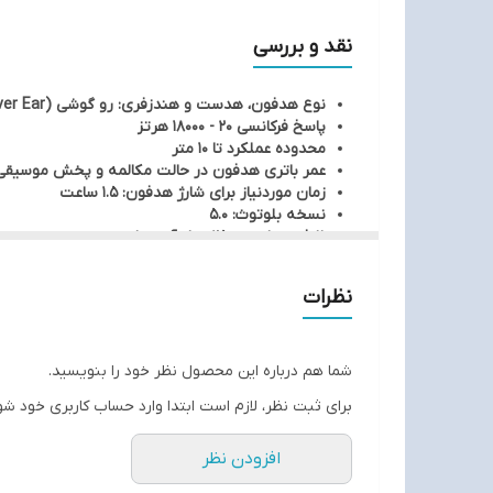
فشار روی گوش و سر کاربر در نظر گرفته شده اند.مناسب ب
نقد و بررسی
نوع هدفون، هدست و هندزفری: رو گوشی (On/Over Ear)
پاسخ فرکانسی 20 - 18000 هرتز
محدوده عملکرد تا 10 متر
عمر باتری هدفون در حالت مکالمه و پخش موسیقی: تا 12 
زمان موردنیاز برای شارژ هدفون: 1.5 ساعت
نسخه بلوتوث: 5.0
ظرفیت باتری: 250 میلی‌آمپر‌ساعت
نوع اتصال: با سیم و بی‌سیم
رابط‌ها: AUX ،بلوتوث،جک 3.5 میلی‌متری صدا،شیار کارت حافظه
نظرات
امپدانس16 اهم
مناسب برای کابران معمولی و ورزشکاران
حساسیت 90 دسی‌بل
شما هم درباره این محصول نظر خود را بنویسید.
برای ثبت نظر، لازم است ابتدا وارد حساب کاربری خود شو
افزودن نظر