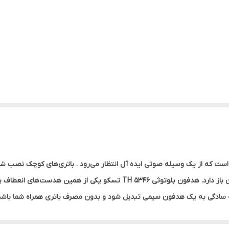
است که از یک وسیله صوتی ایده آل انتظار می‌رود . باتری‌های کوچک نصب شد
گرفتاری و مشغله نیز ممکن است شما را از شارژ باتری آن باز دارد. هدفون بلو
موارد انعظاف پذیری این هدفون هست . از دیگر خصوصیات TH 5346 می توان به بالشتک های ابری در 