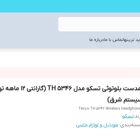
د ترینها
تماس با ما
درباره ما
هدست بلوتوثی تسکو مدل TH 5346 (گا
یستم شرق)
Tesco TH 5346 Wireless Headphon
ند:
تسکو
ته‌بندی
:
موبایل و لوازم جانبی