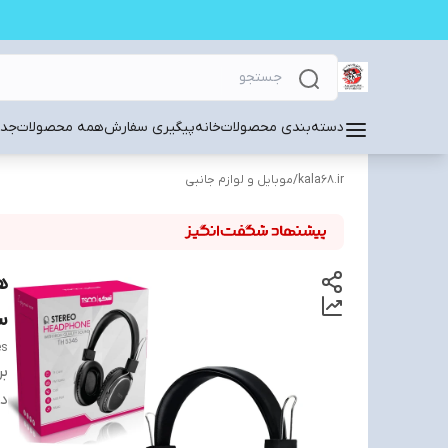
دسته‌بندی محصولات
خانه
پیگیری سفارش
همه محصولات
جدی
kala68.ir
/
موبایل و لوازم جانبی
س
es
بر
دس