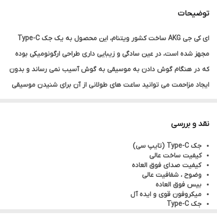
توضیحات
ای کی جی AKG ساخت کشور ویتنام، این محصول به یک جک Type-C
مجهز شده است، در عین سادگی و زیبایی داری طراحی ارگونومیکی بوده
که در هنگام گوش دادن به موسیقی به گوش آسیب نمی رساند و بدون
ایجاد مزاحمت می توانید ساعت های طولانی از آن برای شنیدن موسیقی
و مکالمه استفاده نمایید، هنگام گوش کردن به موسیقی توسط این
هندزفری شاهد یک صدای بسیار واضح و بیس فوق العاده ای خواهید
نقد و بررسی
بود، حتی میتوانید کوچک ترین اجزای موسیقی را به طور کامل احساس
جک Type-C (تایپ سی)
کنید همچنین این هدفون دارای دقت بالا در انتشار صدا است و حتی
کیفیت ساخت عالی
جزئی ترین صدا هارا به گوش شما میرساند. سر گوشی های این هندزفری
کیفیت صدای فوق العاده
وضوح ، شفافیت عالی
از جنس سیلیکون بوده و به خوبی در گوش قرار میگرند و گوش را اذیت
بیس فوق العاده
نمیکنند و به گوش اسیب نمی رسانند همچنین داخل پک سه سایز سری
میکروفون قوی و ایده آل
جک Type-C
سیلیکونی جهت راحتی شما قرار داده شده است، به دلیل ارگونومیک
لوگوی SAMSUNG حک بر روی جک