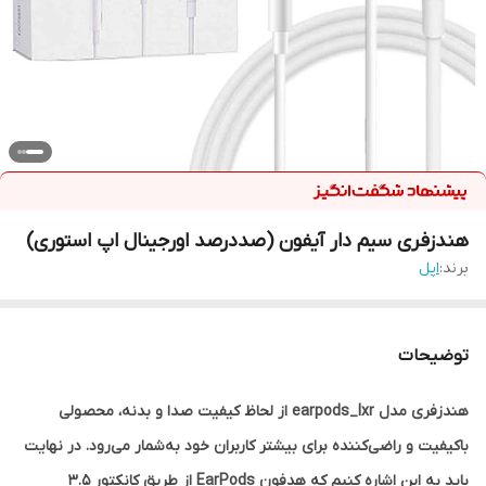
هندزفری سیم دار آیفون (صددرصد اورجینال اپ استوری)
برند:
اپل
توضیحات
هندزفری مدل earpods_lxr از لحاظ کیفیت صدا و بدنه، محصولی
باکیفیت و راضی‌کننده برای بیشتر کاربران خود به‌شمار می‌رود. در نهایت
باید به این اشاره کنیم که هدفون EarPods از طریق کانکتور 3.5