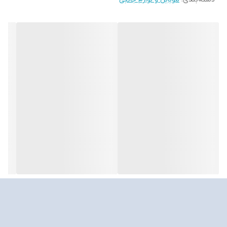
قدرت‌ بیشتر و کیفیت صدای بالاتری برخوردار هستند. چیزی که درباره‌ی
هدفون EarPods_LXR بیش از هر چیزی به چشم می‌آید، محفظه‌های
صدای خوش‌ساخت و زیبای آن است.