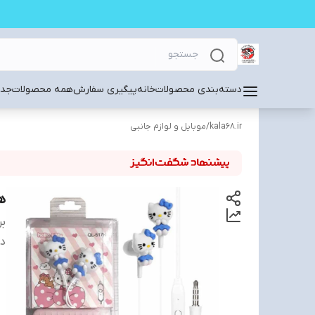
دسته‌بندی محصولات
خانه
پیگیری سفارش
همه محصولات
جدی
kala68.ir
/
موبایل و لوازم جانبی
هن
بر
دس