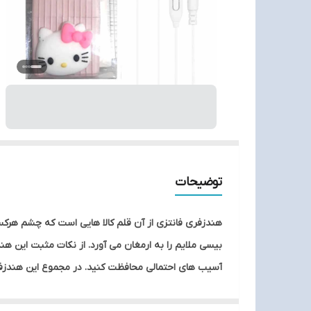
توضیحات
هندزفری فانتزی از آن قلم کالا هایی است که چشم هرک
بیسی ملایم را به ارمغان می آورد. از نکات مثبت این هن
آسیب های احتمالی محافظت کنید. در مجموع این هندزفری م