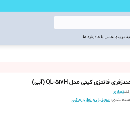
د ترینها
تماس با ما
درباره ما
دزفری فانتزی کیتی مدل QL-517H (آبی)
ند:
تجاری
ته‌بندی
:
موبایل و لوازم جانبی