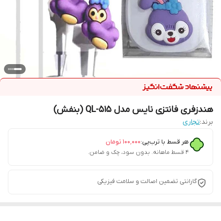
هندزفری فانتزی نایس مدل QL-515 (بنفش)
برند:
تجاری
هر قسط با ترب‌پی:
۱۰۰٬۰۰۰
تومان
۴ قسط ماهانه. بدون سود، چک و ضامن.
گارانتی تضمین اصالت و سلامت فیزیکی