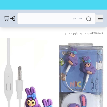
kala68.ir
/
موبایل و لوازم جانبی