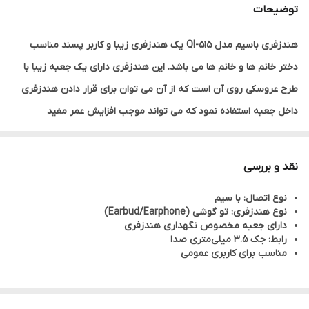
توضیحات
هندزفری باسیم مدل Ql-515 یک هندزفری زیبا و کاربر پسند مناسب
دختر خانم ها و خانم ها می باشد. این هندزفری دارای یک جعبه زیبا با
طرح عروسکی روی آن است که از آن می توان برای قرار دادن هندزفری
داخل جعبه استفاده نمود که می تواند موجب افزایش عمر مفید
هندزفری گردد. طول کابل این هندزفری 120 سانتی متر است و دارای جک
3.5 میلیمتری برای استفاده در دستگاه هایی است که دارای درگاه 3.5
نقد و بررسی
میلیمتری استاندارد می باشند. حساسیت هدفون این هندزفری 96 دسی
نوع اتصال: با سیم
بل و حساسیت میکروفون آن 42 دسی بل است. محدوده فرکانسی
نوع هندزفری: تو گوشی (Earbud/Earphone)
هدفون 20 تا 20000 هرتز و محدوده فرکانسی میکروفون 30 تا 16000 هرتز
دارای جعبه مخصوص نگهداری هندزفری
رابط‌: جک 3.5 میلی‌متری صدا
است.
مناسب برای کاربری عمومی