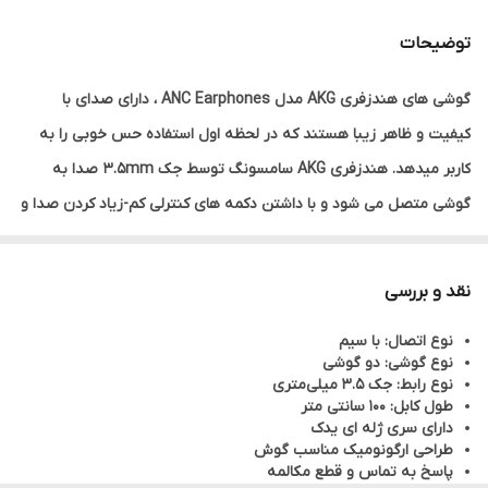
توضیحات
گوشی های هندزفری AKG مدل ANC Earphones ، دارای صدای با
کیفیت و ظاهر زیبا هستند که در لحظه اول استفاده حس خوبی را به
کاربر میدهد. هندزفری AKG سامسونگ توسط جک 3.5mm صدا به
گوشی متصل می شود و با داشتن دکمه های کنترلی کم-زیاد کردن صدا و
پخش-قطع موسیقی می توانید به راحتی موزیک و تماس ها را مدیریت
کنید.از آنجایی که مدل هندزفری AKG مدل ANC Earphones ، توگوشی
نقد و بررسی
است و داخل گوش قرار میگیرد، سه مدل از سرگوشی های این هندزفری
نوع اتصال: با سیم
همراه با محصول ارائه می شود تا در صورتی که سری گوشی بزرگ یا
نوع گوشی: دو گوشی
کوچک بود از آن استفاده کنید.هندزفری AKG مدل ANC Earphones
نوع رابط: جک 3.5 میلی‌متری
طول کابل: 100 سانتی متر
میکروفون بسیار قوی و کارآمدی دارد که به خوبی صدای شما را رد می
دارای سری ژله ای یدک
کند. این میکروفون پشت کنترلگر صدای هندزفری وجود دارد.
طراحی ارگونومیک مناسب گوش
پاسخ به تماس و قطع مکالمه