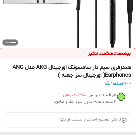
هندزفری سیم دار سامسونگ اورجینال AKG مدل ANC
Earphones( اورجینال سر جعبه )
برند:
سامسونگ
هر قسط با ترب‌پی:
۲۰۶٬۲۵۰
تومان
۴ قسط ماهانه. بدون سود، چک و ضامن.
گارانتی تضمین اصالت و سلامت فیزیکی