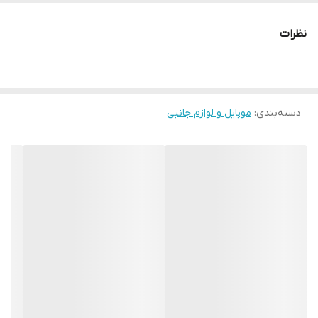
میکروفن برای پاسخ دهی مکالمات
دارای کلیدهای کنترل صدا روی سیم
قابل استفاده در تمامی گوشی ها و تبلت و همچنین سیستم های
نظرات
صوتی و کامپیوتری
دارای میکروفون با کیفیت
طراحی ارگونومیک و زیبا
دسته‌بندی
:
موبایل و لوازم جانبی