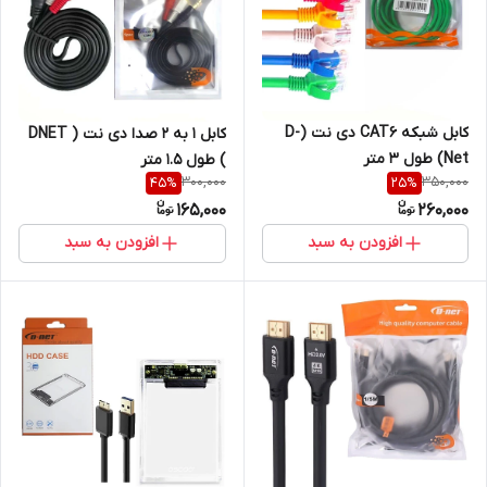
کابل شبکه CAT6 دی نت (D-
کابل 1 به 2 صدا دی نت ( DNET
Net) طول 3 متر
) طول 1.5 متر
300,000
350,000
45
%
25
%
165,000
260,000
افزودن به سبد
افزودن به سبد