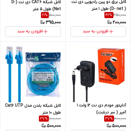
کابل برق دو پین رادیویی دی نت
کابل شبکه CAT6 دی نت (D-
( D- net) طول 1 متر
Net) طول 5 متر
500,000
350,000
21
%
42
%
395,000
200,000
افزودن به سبد
افزودن به سبد
آداپتور مودم دی نت 12 ولت 1
کابل شبکه بلدن مدل Cat6 UTP
آمپر ( سر درشت)
طول ۱۰ متر
800,000
800,000
37
%
37
%
500,000
500,000