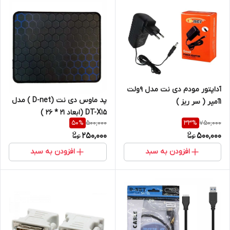
آداپتور مودم دی نت مدل 9ولت
پد ماوس دی نت (D-net ) مدل
1آمپر ( سر ریز )
DT-X15 (ابعاد 21 * 26 )
500,000
750,000
50
%
33
%
250,000
500,000
افزودن به سبد
افزودن به سبد