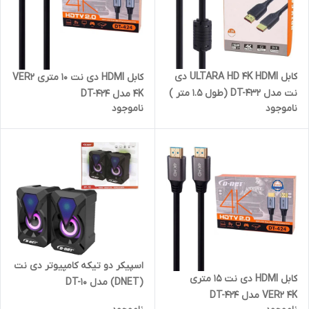
کابل ULTARA HD 4K HDMI دی
کابل HDMI دی نت 10 متری VER2
نت مدل DT-432 (طول 1.5 متر )
4K مدل DT-424
ناموجود
ناموجود
با گارانتی 6 ماهه دی نت
اسپیکر دو تیکه کامپیوتر دی نت
کابل HDMI دی نت 15 متری
(DNET) مدل DT-10
VER2 4K مدل DT-424