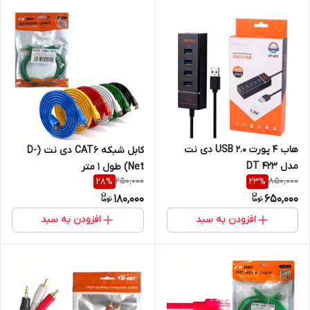
هاب 4 پورت 2.0 USB دی نت
کابل شبکه CAT6 دی نت (D-
مدل DT 423
Net) طول 1 متر
250,000
850,000
28
%
23
%
180,000
650,000
افزودن به سبد
افزودن به سبد