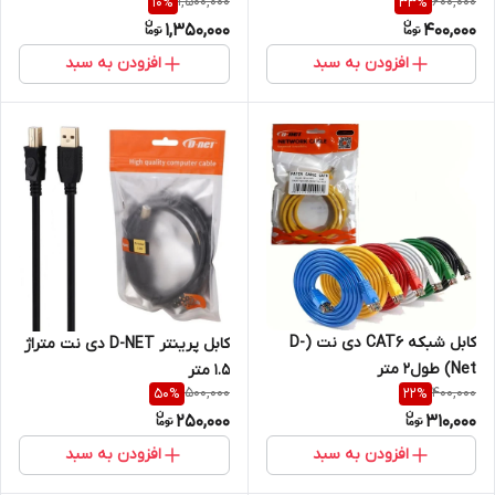
1,500,000
600,000
10
%
33
%
1,350,000
400,000
افزودن به سبد
افزودن به سبد
کابل شبکه CAT6 دی نت (D-
کابل پرینتر D-NET دی نت متراژ
Net) طول2 متر
1.5 متر
500,000
400,000
50
%
22
%
250,000
310,000
افزودن به سبد
افزودن به سبد