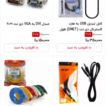
کابل تبدیل USB به هارد
مبدل DVI به VGA دی نت 1+20
اکسترنال دی نت (DNET) طول
250,000
500,000
40
%
30
%
1.5 متر
150,000
350,000
افزودن به سبد
افزودن به سبد