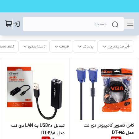
جدیدترین
برندها
قیمت
دسته‌بندی
فقط محص
کابل تصویر کامپیوتر دی نت
تبدیل USB2.0 به LAN دی نت
مدل DT-415
مدل DT-488