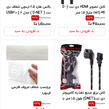
باکس هارد 2.5 اینچی شفاف دی
کابل تصویر HDMI دی نت (D -
نت ( D-NET ) مدل USB3.0 ( 6
net) 4K متراژ 1.5 متر
2,000,000
1,000,000
42
%
55
%
ماه گارانتی دی نت)
1,150,000
450,000
افزودن به سبد
افزودن به سبد
برچسب شفاف حروف فارسی
کابل برق منبع تغذیه کامپیوتر
کیبورد
دی نت(DNET) طول 1.5 متر با
150,000
600,000
43
%
41
%
روکش کنفی