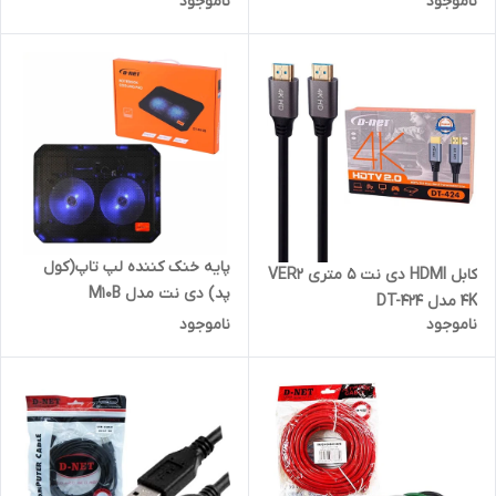
ناموجود
ناموجود
پایه خنک کننده لپ تاپ(کول
کابل HDMI دی نت 5 متری VER2
پد) دی نت مدل M10B
4K مدل DT-424
ناموجود
ناموجود