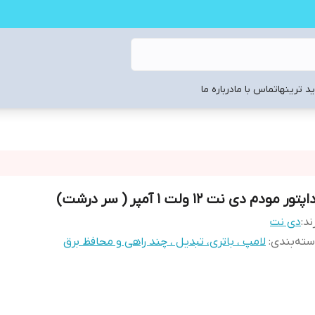
د ترینها
تماس با ما
درباره ما
پتور مودم دی نت 12 ولت 1 آمپر ( سر درشت)
ند:
دی نت
ته‌بندی
:
لامپ ، باتری، تبدیل ، چند راهی و محافظ برق