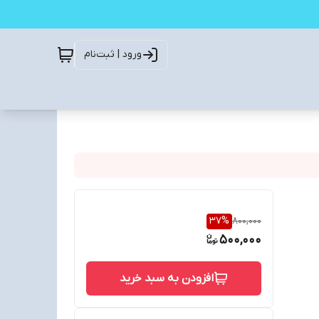
ورود | ثبت‌نام
37
%
800,000
500,000
افزودن به سبد خرید