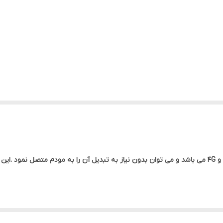
آداپتور 12 ولت 1 آمپر دی نت مناسب مودم دیلینک adsl و 4G می باشد و می توان بدون نیاز به تبدیل آن را