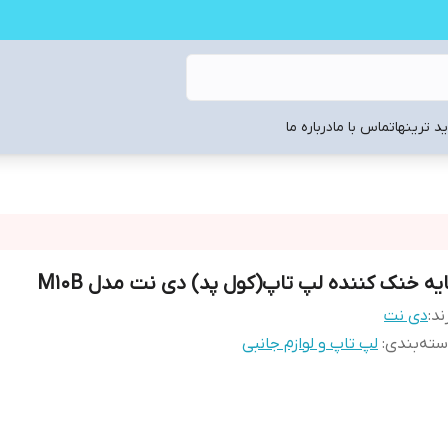
د ترینها
تماس با ما
درباره ما
ایه خنک کننده لپ تاپ(کول پد) دی نت مدل M10B
ند:
دی نت
ته‌بندی
:
لپ تاپ و لوازم جانبی