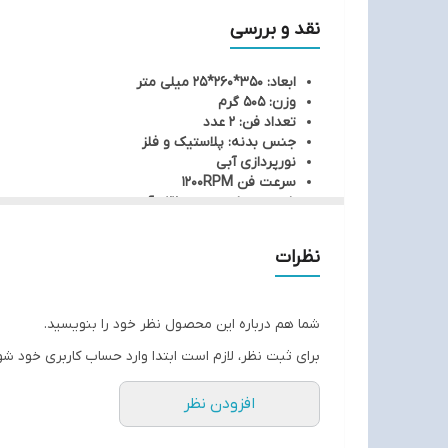
نقد و بررسی
ابعاد: 350*260*25 میلی متر
وزن: 505 گرم
تعداد فن: 2 عدد
جنس بدنه: پلاستیک و فلز
نورپردازی آبی
سرعت فن 1200RPM
شدت جریان عبوری: 0.22 آمپر
دارای پورت USB
مناسب برای لپ تاپ های تا 17 اینچی
نظرات
استاندارد CE / FCC / RoHS
شما هم درباره این محصول نظر خود را بنویسید.
برای ثبت نظر، لازم است ابتدا وارد حساب کاربری خود شو
افزودن نظر