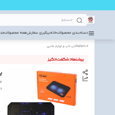
دسته‌بندی محصولات
خانه
پیگیری سفارش
همه محصولات
جدی
kala68.ir
/
لپ تاپ و لوازم جانبی
پ
بر
دس