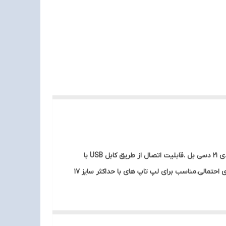
مجهز به نورپردازی LED آبی رنگ به منظور ایجاد جلوه بصری زیبا تر .میزان سرعت گردش فن ها برابر با 1200 دور در دقیقه با نویز تولیدی 21 دسی بل .قابلیت اتصال از طریق کابل USB با
روکش از جنس پلاستیک مقاوم در برابر کشش و پارگی.دارای بدنه ساخته شده از جنس پلاستیک و فلز، مقاوم در برابر فشار و آسیب های احتمالی.مناسب برای لپ تاپ های با حداکثر سایز 17