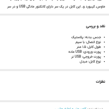
ماوس، کیبورد و.. این کابل در یک سر دارای کانکتور مادگی USB و در سر
دیگر دارای کانکتور نری USB است. این کابل را افزون بر کابل افزایش USB
به نام کابل بین راهی پورت USB نیز می‌شناسند
نقد و بررسی
جنس بدنه: پلاستیک
نوع اتصال: با سیم
طول کابل: 1.5 متر
پورت ورودی: USB ماده
پورت خروجی: USB نر
نوع کابل: مبدل
نظرات
دسته‌بندی
:
کامپیوتر و لوازم جانبی