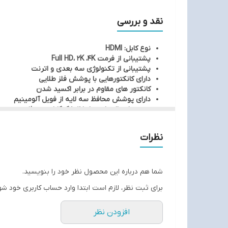
کانکتورهای موجود در این محصول روکشی از جنس فلز طلا
نقد و بررسی
10.2 گیگابایت برثانیه است و در برابر اکسید شدن مقاومت دارد.
نوع کابل: HDMI
پشتیبانی از فرمت Full HD، 2K ،4K
پشتیبانی از تکنولوژی سه بعدی و اترنت
دارای کانکتورهایی با پوشش فلز طلایی
کانکتور های مقاوم در برابر اکسید شدن
دارای پوشش محافظ سه لایه از فویل آلومینیم
سرعت انتقال داده ها تا 10.2 گیگابایت بر ثانیه
دارای درپوش های پلاستیکی برای جلوگیری از ورود گر
طول کابل: 150 سانتی متر
نظرات
مناسب برای دستگاه های دارای پورت HDMI، پشتیبانی از HDTV 2.0 به همراه یک عدد نویزگیر
امکان اتصال به تلویزیون، کامپیوتر، ایکس باکس و ..
شما هم درباره این محصول نظر خود را بنویسید.
برای ثبت نظر، لازم است ابتدا وارد حساب کاربری خود شو
افزودن نظر