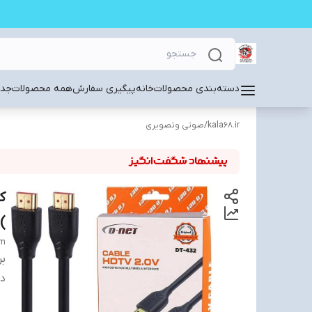
دسته‌بندی محصولات
خانه
پیگیری سفارش
همه محصولات
جدی
kala68.ir
/
صوتی وتصویری
) ب
5m
بر
دس