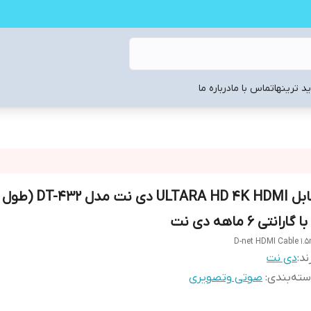
د ترینها
تماس با ما
درباره ما
ا گارانتی 6 ماهه دی نت
D-net HDMI Cable 1.
ند:
دی نت
ته‌بندی
:
صوتی وتصویری