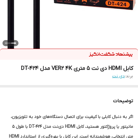
کابل HDMI دی نت 5 متری VER2 4K مدل DT-424
برند:
دی نت
توضیحات
اگر به دنبال کابلی با کیفیت برای اتصال دستگاه‌های خود به تلویزیون،
مانیتور یا پروژکتور هستید، کابل HDMI دی‌نت مدل DT-424 با طول 5
متر، انتخابی هوشمندانه است. این کابل با بهره‌گیری از استاندارد HDMI