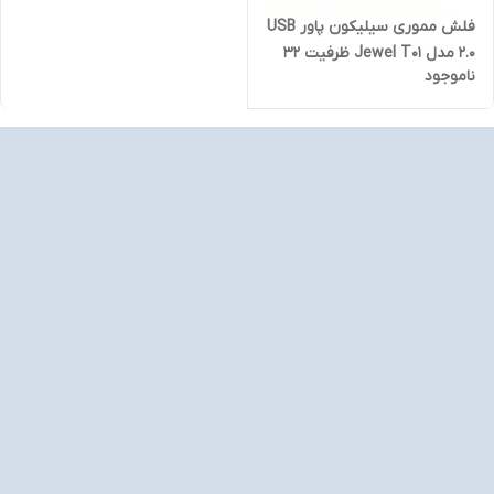
فلش مموری سیلیکون پاور USB
2.0 مدل Jewel T01 ظرفیت 32
ناموجود
گیگابایت(گارانتی 60 ماهه متین)