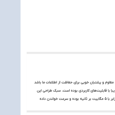
قاوم و پشتبان خوبی برای حفاظت از اطلاعات ما باشد
منحصر به فرد از ویژگی‌های ظاهری این فلش مموری است. فلش مموری سیلیکون پاور مدل تاچ T08 فلشی زیبا با قابلیت‌های کاربردی بوده است. سبک طراحی این
مدل فلش‌ها در کنار زیبایی به دلیل جنس سخت خود محافظ خوبی برای اطلاعات شما بوده. نرخ نوشتن اطلاعات در این فلش مموری برابر با 5 مگابیت بر ثانیه بوده و سرعت خواندن داده
برابر با 15 مگابیت بر ثانیه است. ولتاژ مورد نیاز برای انقال اطلاعات برای این فلش برابر با 5 ولت بوده. رابط کاربری در این فلش پورت USB2.0 می‌باشد. گفتن این مطلب نیز خالی از لطف نیست