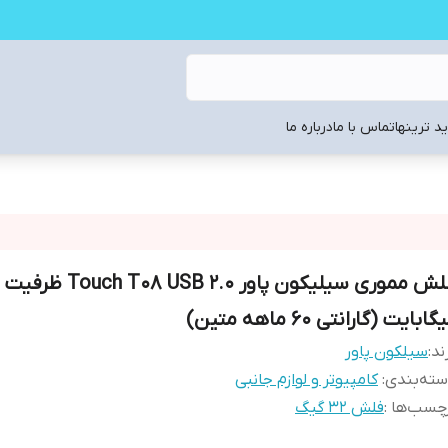
د ترینها
تماس با ما
درباره ما
گابایت (گارانتی 60 ماهه متین)
ند:
سیلکون پاور
ته‌بندی
:
کامپیوتر و لوازم جانبی
چسب‌ها :
فلش 32 گیگ