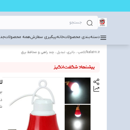
دسته‌بندی محصولات
خانه
پیگیری سفارش
همه محصولات
جدی
kala68.ir
/
لامپ ، باتری، تبدیل ، چند راهی و محافظ برق
لامپ D
بر
دس
شن