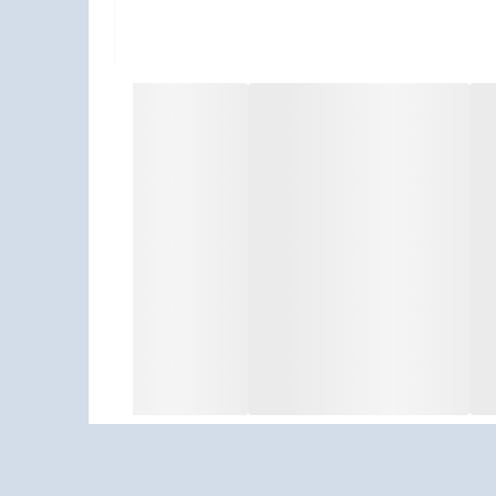
 کمپینگ و فضای خانه به شما کمک کند، DT-432 گزینه‌ای هوشمندانه است. این لامپبدون نیاز به برق شهر، فقط بااتصال به