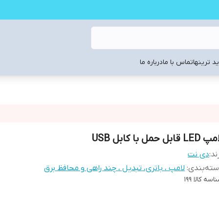
د ترینها
تماس با ما
درباره ما
LE قابل حمل با کابل USB
ند:
دی نت
ته‌بندی
:
لامپ ، باتری، تبدیل ، چند راهی و محافظ برق
اسه کالا
199