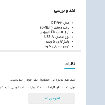
نقد و بررسی
مدل: DT-432
برند: دی‌نت (D-NET)
نوع: لامپ LED آویزدار
نوع اتصال: USB-A
ولتاژ کاری: 5 ولت
توان مصرفی: 5 وات
عمر لامپ: 15 هزار ساعت
جنس بدنه: PVC مقاوم و سازگار با محیط زیست
رنگ نور: سفید (بسته به موجودی)
نظرات
مناسب برای: کمپینگ، مطالعه، سفر، فعالیت‌های شب،
ویژگی‌های برجسته
شما هم درباره این محصول نظر خود را بنویسید.
طراحی آویزدار: امکان تعليق در چادر، کوله، آشپزخانه 
برای ثبت نظر، لازم است ابتدا وارد حساب کاربری خود شو
منبع تغذیه USB: قابل استفاده با گوشی، پاوربانک، لپ تاپ، ماشین و سیستم OTG
مصرف انرژی پایین: تنها 5 وات، ایده‌آل برای استفاده بلندمدت
عمر بالا: 15 هزار ساعت بدون نیاز به تعویض
افزودن نظر
مقاومت بالا: مقاوم در برابر ضربه و شکستن