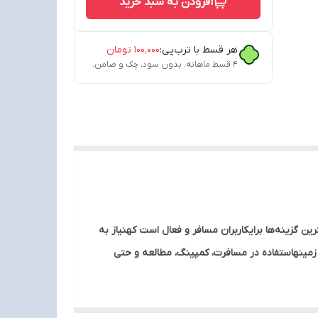
افزودن به سبد خرید
هر قسط با ترب‌پی:
۱۰۰٬۰۰۰
تومان
۴ قسط ماهانه. بدون سود، چک و ضامن.
نت DT-432 – لامپ سیار 5 واتی برای سفر و مطالعه لامپ LED حبابی آویزدار دی‌نت DT-432 یکی از بهترین گزینه‌ها برایکاربران مسافر و فعال است کهنیاز به
ی، عمر مفید 15 هزار ساعت وجنس PVC مرغوب، عملکردی بی‌نظیر در زمینهاستفاده در مسافرت، کمپینگ، مطالعه و حتی