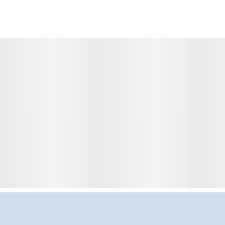
بانک، گوشی، لپ تاپ)
ه، فعالیت‌های شب، غواصی، ماهیگیری
اگر به دنبالچراغی کوچک، سبک و مقاوم هستید کهدر سفر،
تفاده کنید.
شک نگه دارید.
 شکار