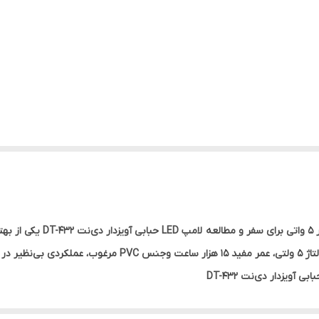
امپ LED حبابی آویزدار USB دی‌
نور شخصی و قابل حمل دارند. این لامپ باتوان 5 وات، ولتاژ 5 ولت