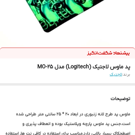
پد ماوس لاجتیک (Logitech) مدل MO-25
برند:
لاجتیک
توضیحات
ماوس پد طرح لانه زنبوری در ابعاد 20 * 25 سانتی متر طراحی شده
است.جنس پد ماوس پارچه وپلاستیک بوده و انعطاف پذیری و
اصطحکاک بسیار بالایی دارد.مناسب برای استفاده در کافی نت ها, استفاده