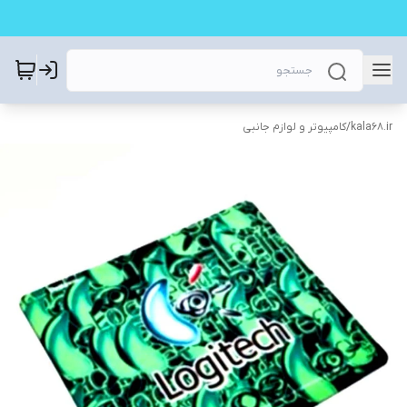
kala68.ir
/
کامپیوتر و لوازم جانبی