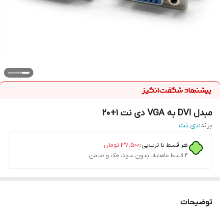
مبدل DVI به VGA دی نت 1+20
برند:
دی نت
هر قسط با ترب‌پی:
۳۷٬۵۰۰
تومان
۴ قسط ماهانه. بدون سود، چک و ضامن.
توضیحات