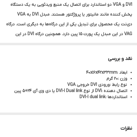
DVI و VGA دو استاندارد برای اتصال یک منبع ویدئویی به یک دستگاه
پخش کننده مانند مانیتور یا پروژکتور هستند. مبدل DVI به VGA
دی‌نت یک محصول برای تبدیل یکی از این درگاه‌ها به دیگری است. درگاه
VAG در این مبدل یک پورت 15 پین دارد. همچنین درگاه DVI در این
محصول یک پورت 29 پین دارد. درگاه DVI سیگنال‌های آنالوگ دریافتی را
به سیگنال‌های دیجیتالی تبدیل می‌کند. همچنین از این پورت می‌توان
نقد و بررسی
برای سیگنال‌های دیجیتال و آنالوگ (به صورت مجزا) استفاده کرد. درگاه
ابعاد :40x16x42x33mm
VGA هم داده‌های تصویری را به صورت آنالوگ انتقال می‌دهد. در این
وزن :20 گرم
درگاه داده‌های مربوط به رنگ‌ها متمایز از یک‌دیگر هستند و داده‌های
نوع رابط :ورودی DVI خروجی VGA
اتصال دهنده :DVI از نوع DVI-I Dual link یا دی وی آی 24+5 پین
مربوط به هر یک از رنگ‌های قرمز، سبز و آبی از طریق سه پین متفاوت
استانداردها :DVI-I dual link
روی درگاه منتقل می‌شوند.
نظرات