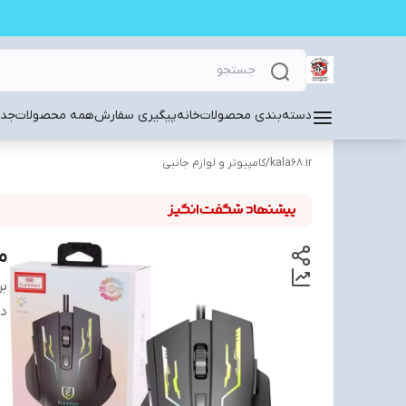
دسته‌بندی محصولات
خانه
پیگیری سفارش
همه محصولات
جدی
kala68.ir
/
کامپیوتر و لوازم جانبی
ما
بر
دس