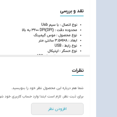
نقد و بررسی
نوع اتصال : با سیم Usb
محدوده دقت : (DPI)3200 DPI به بالا
نوع محصول : موس گیمینگ
ابعاد : 8×11×3.5 سانتی متر
نوع رابط : USB
نوع حسگر : اپتيکال
جنس بدنه : پلاستیک ABS
طول کابل : 1.5 متر
روکش کابل : الیاف بهم بافته شده
نظرات
اتصال Plug and Play
مقاوم در برابر کشش و پارگی
طراحی ارگونومیک
میزان ضربه پذیری : 3 میلیون بار کلیک
شما هم درباره این محصول نظر خود را بنویسید.
برای ثبت نظر، لازم است ابتدا وارد حساب کاربری خود شو
افزودن نظر