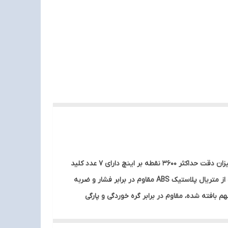
ماوس با سیم مخصوص بازی ارلدام مدل ET-KM15 دارای طراحی ارگونومیک، اتصال باسیم توسط رابط USB مجهز به حسگر اپتیکال با میزان دقت حداکثر 3600 نقطه بر اینچ دارای 7 عدد کلید
فیزیکی با میزان ضربه پذیری 3 میلیون بار کلیک پشتیبانی از اتصال Plug And Play، دارای گواهی استاندارد CE/ FCC بدنه ساخته شده از متریال پلاستیک ABS مقاوم در برابر فشار و ضربه