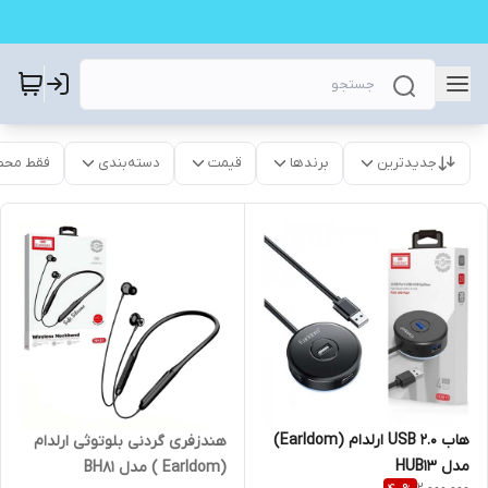
جدیدترین
برندها
قیمت
دسته‌بندی
فقط محص
هاب USB 2.0 ارلدام (Earldom)
هندزفری گردنی بلوتوثی ارلدام
مدل HUB13
(Earldom ) مدل BH81