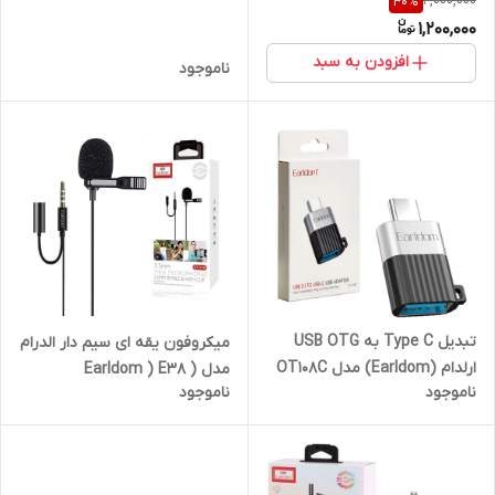
2,000,000
40
%
1,200,000
افزودن به سبد
ناموجود
تبدیل Type C به USB OTG
میکروفون یقه ای سیم دار الدرام
ارلدام (Earldom) مدل OT108C
مدل ( Earldom ) E38
ناموجود
ناموجود