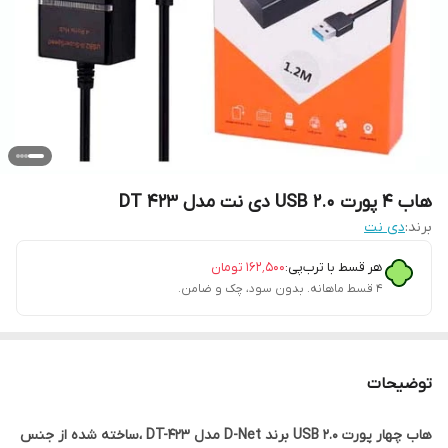
هاب 4 پورت 2.0 USB دی نت مدل DT 423
برند:
دی نت
هر قسط با ترب‌پی:
۱۶۲٬۵۰۰
تومان
۴ قسط ماهانه. بدون سود، چک و ضامن.
توضیحات
هاب چهار پورت 2.0 USB برند D-Net مدل DT-423 ،ساخته شده از جنس