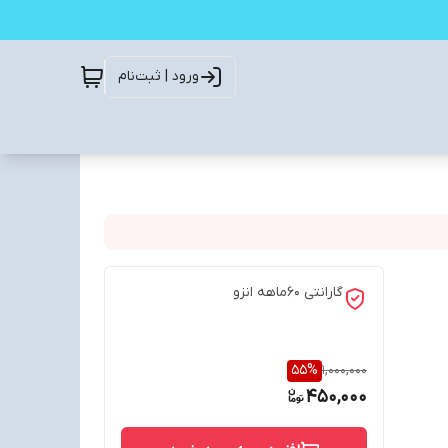
ورود | ثبت‌نام
گارانتی 60ماهه انزو
55
%
1,000,000
450,000