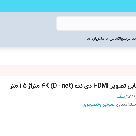
د ترینها
تماس با ما
درباره ما
 تصویر HDMI دی نت (D - net) 4K متراژ 1.5 متر
ند:
دی نت
ته‌بندی
:
صوتی وتصویری