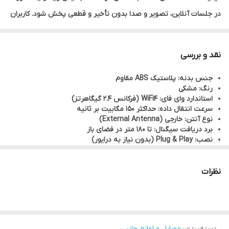
در جلسات آنلاین، تصویر و صدا بدون تأخیر و قطعی پخش شود. کاربران
گیمر هم می‌توانند تجربه‌ای روان‌تر در بازی‌های آنلاین داشته
باشند.آنتن خارجی باعث افزایش کیفیت سیگنال و کاهش افت سرعت
نقد و بررسی
می‌شود.بدون نیاز به نصب درایور یا نرم‌افزار پیچیده، فقط دانگل را به
جنس بدنه: پلاستیک ABS مقاوم
پورت USB وصل کنید و استفاده کنید.
رنگ: مشکی
استاندارد وای فای: WiFi4 (فرکانس 2.4 گیگاهرتز)
سرعت انتقال داده: حداکثر 150 مگابیت بر ثانیه
نوع آنتن: خارجی (External Antenna)
برد دریافت سیگنال: تا 180 متر در فضای باز
نصب: Plug & Play (بدون نیاز به درایور)
وزن: 36 گرم
تراشه: Realtek RTL8188FV-VC
نظرات
دسته‌بندی
:
موبایل و لوازم جانبی