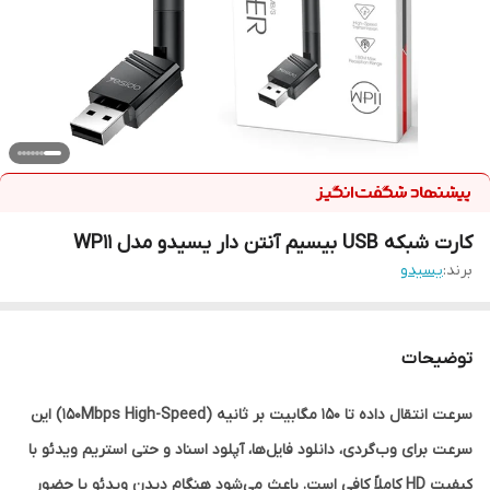
کارت شبکه USB بیسیم آنتن دار یسیدو مدل WP11
برند:
یسیدو
توضیحات
سرعت انتقال داده تا 150 مگابیت بر ثانیه (150Mbps High-Speed) این
سرعت برای وب‌گردی، دانلود فایل‌ها، آپلود اسناد و حتی استریم ویدئو با
کیفیت HD کاملاً کافی است. باعث می‌شود هنگام دیدن ویدئو یا حضور