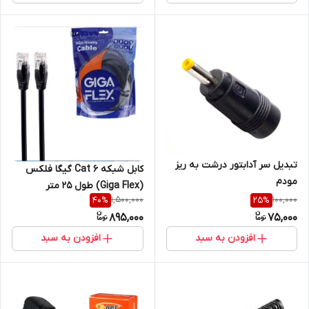
تبدیل سر آدابتور درشت به ریز
کابل شبکه Cat 6 گیگا فلکس
مودم
(Giga Flex) طول 25 متر
1,500,000
100,000
40
%
25
%
895,000
75,000
افزودن به سبد
افزودن به سبد