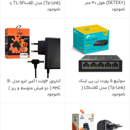
(+DETEX) طول 30 متر
(Tp-Link) مدل TL-SF1005D با
ناموجود
ناموجود
گارانتی 36 ماهه متم اف
سوئیچ 5 پورت تی پی لینک
آداپتور 12ولت 1 آمپر انزو مدل B-
(Tp-Link) مدل LS1005G (
2121C ( دو فیش متوسط و ریز )
ناموجود
ناموجود
گیگاباتی 10.100.1000 ) با گارانتی 36
ماهه پارس ارتباط