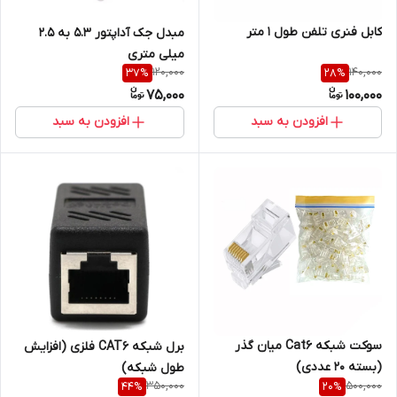
کابل فنری تلفن طول 1 متر
مبدل جک آداپتور 5.3 به 2.5
میلی متری
120,000
140,000
37
%
28
%
75,000
100,000
افزودن به سبد
افزودن به سبد
سوکت شبکه Cat6 میان گذر
برل شبکه CAT6 فلزی (افزایش
(بسته 20 عددی)
طول شبکه)
350,000
500,000
44
%
20
%