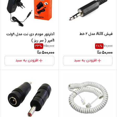
فیش AUX مدل 2 خط
آداپتور مودم دی نت مدل 9ولت
1آمپر ( سر ریز )
750,000
70,000
33
%
28
%
500,000
50,000
افزودن به سبد
افزودن به سبد