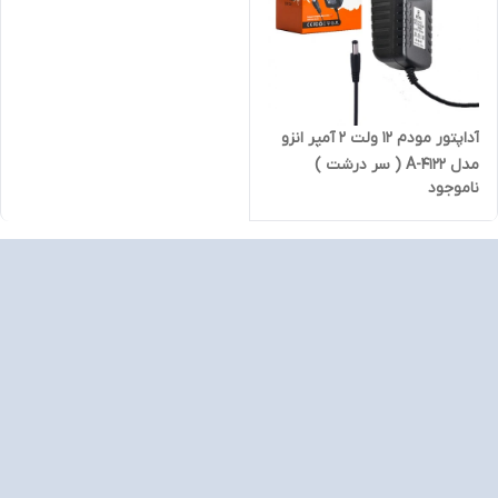
آداپتور مودم 12 ولت 2 آمپر انزو
مدل A-4122 ( سر درشت )
ناموجود