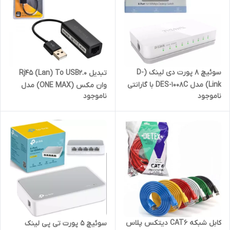
سوئیچ 8 پورت دی لینک (D-
تبدیل Rj45 (Lan) To USB2.0
Link) مدل DES-1008C با گارانتی
وان مکس (ONE MAX) مدل
ناموجود
ناموجود
36 الماس رایان ایرانیان
OM-154
کابل شبکه CAT6 دیتکس پلاس
سوئیچ 5 پورت تی پی لینک