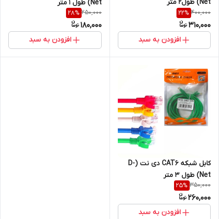
Net) طول2 متر
Net) طول 1 متر
250,000
400,000
28
%
22
%
180,000
310,000
افزودن به سبد
افزودن به سبد
کابل شبکه CAT6 دی نت (D-
Net) طول 3 متر
350,000
25
%
260,000
افزودن به سبد