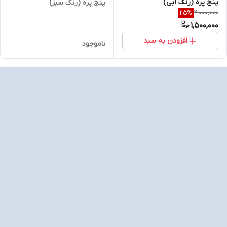
پنج پره (رنگ آبی)
پنج پره (رنگ سبز)
2,000,000
25
%
1,500,000
افزودن به سبد
ناموجود