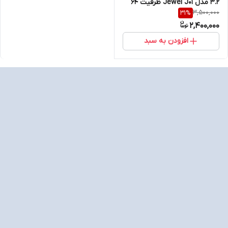
3.2 مدل Jewel J01 ظرفیت 64
3,500,000
31
%
گیگابایت(گارانتی 60 ماهه متین)
2,400,000
افزودن به سبد