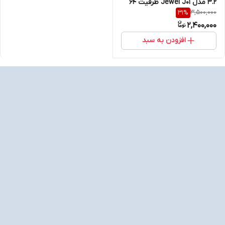
3.2 مدل Jewel J01 ظرفیت 64
3,500,000
31
%
گیگابایت(گارانتی 60 ماهه متین)
2,400,000
افزودن به سبد