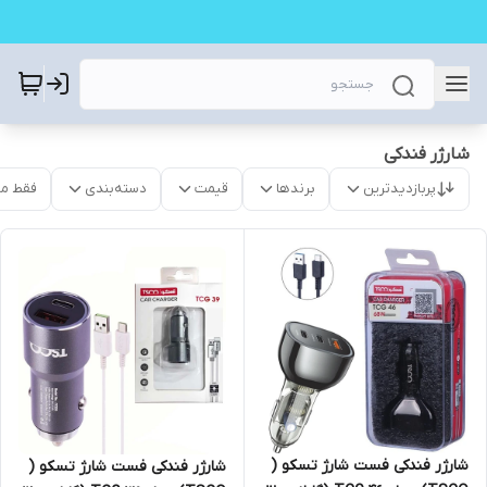
شارژر فندکی
پربازدیدترین
برندها
قیمت
دسته‌بندی
فقط م
شارژر فندکی فست شارژ تسکو (
شارژر فندکی فست شارژ تسکو (