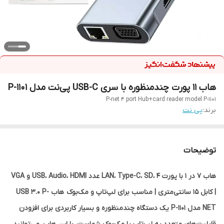
هاب 11 پورت چندمنظوره با سری USB-C پی‌نت مدل P-1101
P-net 4 port Hub+card reader model P-1101
برند:
پی نت
توضیحات
هاب 7 در 1 با پورت LAN، Type-C، SD، 4 عدد USB، Audio، HDMI و VGA
| کابل 15 سانتی‌متری | مناسب برای لپ‌تاپ و مک‌بوک هاب USB 3.0 P-
NET مدل P-1101 یک دستگاه چندمنظوره و بسیار کاربردی برای افزودن