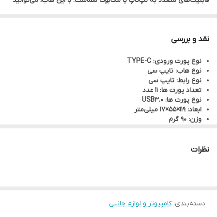
قابلیت‌های متعدد به لپ‌تاپ یا مک‌بوک شماست. با این هاب، می‌توانید
بدون نیاز به چندین آداپتور، تمام نیازهای اتصالی خود را با یک دستگاه
حل کنید.
نقد و بررسی
نوع پورت ورودی: TYPE-C
نوع هاب: تایپ سی
نوع رابط: تایپ سی
تعداد پورت ها: 11 عدد
نوع پورت ها: USB3.0
ابعاد: 119×55×17 میلی‌متر
وزن: 90 گرم
طول کابل: 15 سانتی متر
پورت ها: LAN، Type-C، SD Card، USB*4، Audio، HDMI، VGA
پشتیبانی از وضوح بالا: اتصال به نمایشگرهای 4K و Full HD
نظرات
سازگاری گسترده: عملکرد با سیستم‌عامل‌های مختلف بدون نیاز به
درایور
دسته‌بندی
:
کامپیوتر و لوازم جانبی