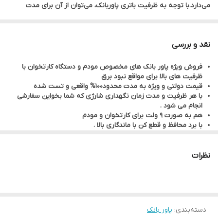
می‌دارد.با توجه به ظرفیت باتری پاوربانک، می‌توان از آن برای مدت
طولانی‌تری بدون نیاز به شارژ مجدد استفاده کرد.با استفاده از پاوربانک،
دستگاه کارتخوان کمتر در معرض نوسانات برق و قطعی‌های ناگهانی قرار
نقد و بررسی
می‌گیرد که می‌تواند به افزایش طول عمر آن کمک کند.
فروش ویژه پاور بانک های مخصوص مودم و دستگاه کارتخوان با
ظرفیت های بالا برای مواقع نبود برق
قیمت دولتی و ویژه به مدت محدود100% واقعی و تست شده
با هر ظرفیت و مدت زمان نگهداری شارژی که شما بخواین سفارشی
انجام می شود .
هم به صورت 9 ولت برای کارتخوان و مودم
با برد محافظ و قطع کن با ماندگاری بالا .
ظرفیت اسمی 1850mAh
حداکثر ولتاژ 8.4 ولت
شارژ مجدد با شارژر گوشی ، پاور بانک ، فندکی ماشین
نظرات
دسته‌بندی
:
پاور بانک