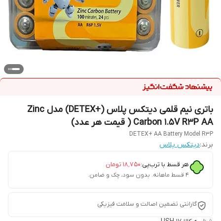
باتری نیم قلمی دیتکس پلاس (+DETEX) مدل Zinc
Carbon 1.5V R3P AA ( قیمت هر عدد)
DETEX+ AA Battery Model R3P
برند:
دیتکس پلاس
هر قسط با ترب‌پی:
۱۸٬۷۵۰
تومان
۴ قسط ماهانه. بدون سود، چک و ضامن.
گارانتی تضمین اصالت و سلامت فیزیکی