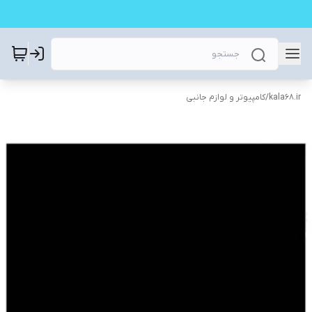
kala68.ir
/
کامپیوتر و لوازم جانبی