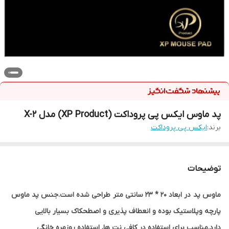
پد ماوس ایکس پی پروداکت (XP Product) مدل X-2
برند:
ایکس پی پروداکت
توضیحات
ماوس پد در ابعاد 20 * 23 سانتی متر طراحی شده است.جنس پد ماوس
پارچه وپلاستیک بوده و انعطاف پذیری و اصطحکاک بسیار بالایی
دارد.مناسب برای استفاده در کافی نت ها, استفاده روزمره خانگی