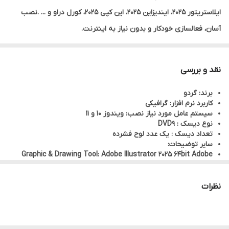
ایلاستریتور 2025، ایندیزاین 2025، این کپی 2025، کورل دراو و ... .نصب
آسان، فعالسازی خودکار و بدون نیاز به اینترنت.
نقد و بررسی
برند: گردو
کاربرد نرم افزار: گرافیکی
سیستم عامل مورد نیاز نصب: ویندوز 10 و 11
نوع دیسک : DVD9
تعداد دیسک : یک عدد لوح فشرده
سایر توضیحات:
Graphic & Drawing Tool: Adobe Illustrator 2025 64bit Adobe
InCopy 2025 64bit Adobe InDesign 2025 64bit CorelDRAW
Graphics Suite 2024 64bit Windows Tools: Defender Control 2.1
Microsoft Visual C++ Runtime 32&64bit
نظرات