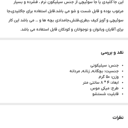
این جا کلیدی یا جا سوئیچی از جنس سیلیکون نرم ، فشرده و بسیار
مرغوب بوده و قابل شست و شو می باشد.قابل استفاده برای جاکلیدی،جا
سوئیچی و آویز کیف ،بطری،فلش،جامدادی بچه ها و ... می باشد این کار
برای آقایان وبانوان و نوجوانان و کودکان قابل استفاده می باشد.
نقد و بررسی
جنس: سیلیکونی
جنسیت: بچگانه, زنانه, مردانه
وزن: 50 گرم
ابعاد: 4 * 8 سانتی متر
طرح: میکی موس
قابلیت شستشو
نظرات