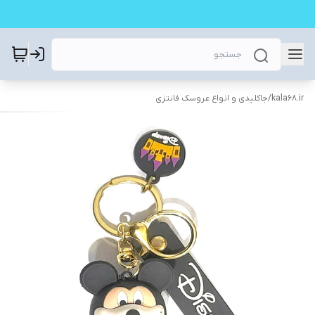
kala68.ir
/
جاکلیدی و انواع عروسک فانتزی