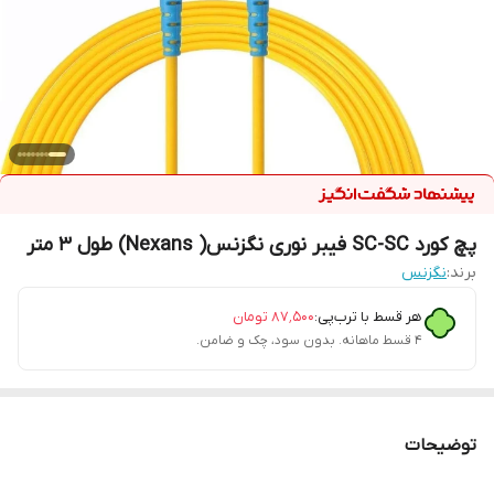
پچ کورد SC-SC فیبر نوری نگزنس( Nexans) طول 3 متر
برند:
نگزنس
هر قسط با ترب‌پی:
۸۷٬۵۰۰
تومان
۴ قسط ماهانه. بدون سود، چک و ضامن.
توضیحات