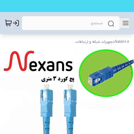
kala68.ir
/
تجهیزات شبکه و ارتباطات