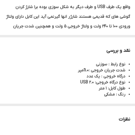
واقع یک طرف USB و طرف دیگر به شکل سوزی بوده برا شارژ کردن
گوشی های که قدیمی هستند شارژر انها گیرنمی آید این کابل دارای ولتاژ
ورودی 100 تا 240 ولت و ولتاژ خروجی 5 ولت و همچنین شدت جریان
خروجی آن 2.0 آمپر می باشد.این کابل دارای روکش پلاستیکی و جنس
روکش کابل اصلی شبیه به پلاستیک نرم است. طول این کابل یک متر و
نقد و بررسی
قابل استفاده برای موبایل، تبلت ، پاور بانک ، اسپیکر و هندزفری می
نوع رابط : سوزنی
باشد.
شدت جریان خروجی :1.0آمپر
درگاه خروجی : یک عدد
نوع درگاه خروجی: USB 2.0
طول کابل: 1 متر
رنگ : مشکی
نظرات