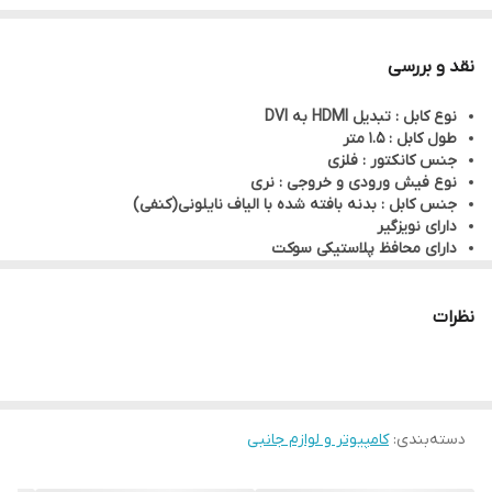
بسیار مقاوم بوده و کیفیت سوکت های اتصال آن بسیار بالا است .این
کابل سازگار با انواع کامپیوترها و دستگاههای پخش تصویر مانند
نقد و بررسی
مانیتورها وتلویزیون می باشد.
نوع کابل : تبدیل HDMI به DVI
طول کابل : 1.5 متر
جنس کانکتور : فلزی
نوع فیش ورودی و خروجی : نری
جنس کابل : بدنه بافته شده با الیاف نایلونی(کنفی)
دارای نویزگیر
دارای محافظ پلاستیکی سوکت
محکم ومقاوم در برابر کشیدگی وپیچ و تاب
نظرات
دسته‌بندی
:
کامپیوتر و لوازم جانبی