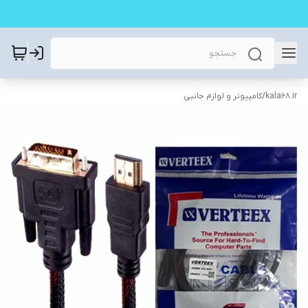
kala68.ir
/
کامپیوتر و لوازم جانبی