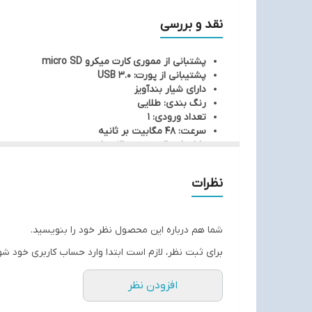
نقد و بررسی
پشتبانی از مموری کارت میکرو micro SD
پشتیبانی از پورت: USB 3.0
دارای شیار بندآویز
رنگ بندی: طلایی
تعداد ورودی: 1
سرعت: 48 مگابیت بر ثانیه
دارای انتقال سرعت بالایی است
کارت‌های حافظه‌ی قابل پشتیبانی: microSD / T-Flash
جنس بدنه: فلز
نظرات
شما هم درباره این محصول نظر خود را بنویسید.
برای ثبت نظر، لازم است ابتدا وارد حساب کاربری خود شو
افزودن نظر