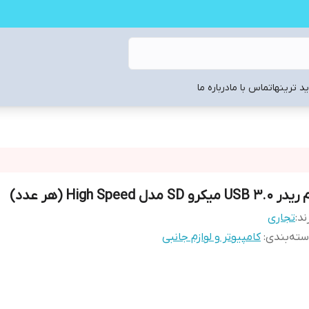
د ترینها
تماس با ما
درباره ما
 USB 3.0 میکرو SD مدل High Speed (هر عدد)
ند:
تجاری
ته‌بندی
:
کامپیوتر و لوازم جانبی