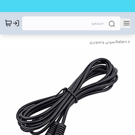
kala68.ir
/
صوتی وتصویری