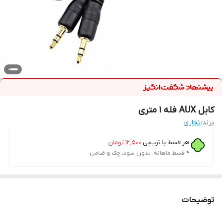
کابل AUX فله 1 متری
برند:
تجاری
هر قسط با ترب‌پی:
۱۲٬۵۰۰
تومان
۴ قسط ماهانه. بدون سود، چک و ضامن.
توضیحات