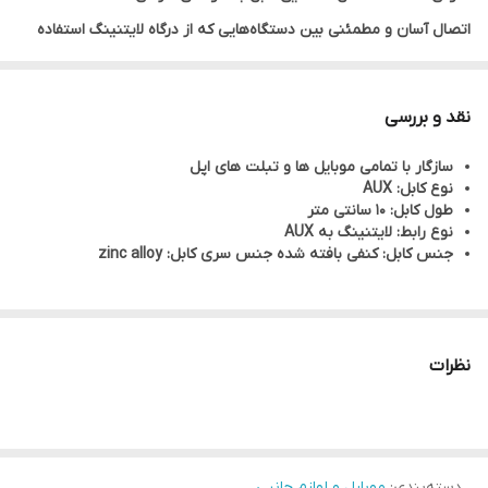
اتصال آسان و مطمئنی بین دستگاه‌هایی که از درگاه لایتنینگ استفاده
می‌کنند (مانند آیفون‌ها و آیپد‌ها) و دستگاه‌های صوتی با ورودی جک
3.5 میلی‌متری ایجاد کند.با داشتن بدنه‌ای از جنس کنفی بافته شده،
نقد و بررسی
مقاومت بسیار بالایی در برابر خم شدن و پارگی دارد.
سازگار با تمامی موبایل ها و تبلت های اپل
نوع کابل: AUX
طول کابل: 10 سانتی متر
نوع رابط: لایتنینگ به AUX
جنس کابل: کنفی بافته شده جنس سری کابل: zinc alloy
نظرات
دسته‌بندی
:
موبایل و لوازم جانبی