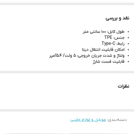
انتقال شارژ و اطلاعات بوده و با تمام سیستم عامل‌های موجود در بازار
کاملا سازگار است.
نقد و بررسی
طول کابل: 100 سانتی متر
جنس: TPE
رابط: Type-C
امکان قابلیت انتقال دیتا
ولتاژ و شدت جریان خروجی: 5 ولت/ 5.4آمپر
قابلیت فست شارژ
نظرات
دسته‌بندی
:
موبایل و لوازم جانبی