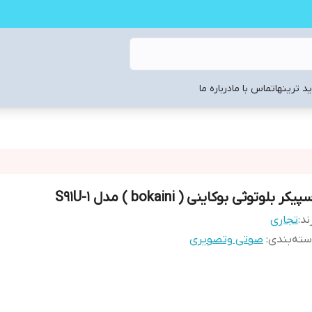
د ترینها
تماس با ما
درباره ما
پیکر بلوتوثی بوکاینی ( bokaini ) مدل S91U-1
ند:
تجاری
ته‌بندی
:
صوتی وتصویری