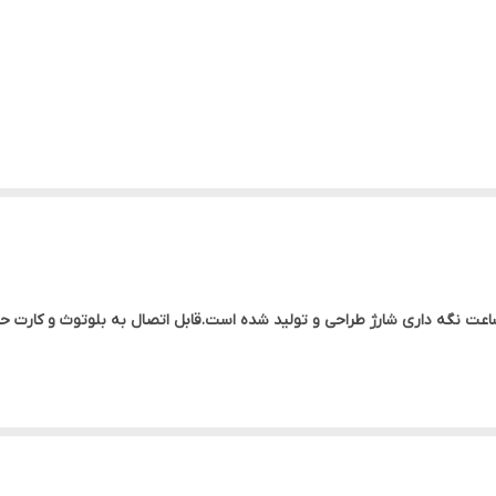
یکر شارژی طرح تنبک با پنل خورشیدی و قابلیت 4 ساعت نگه داری شارژ طراحی و تولید شده است.قابل اتصا