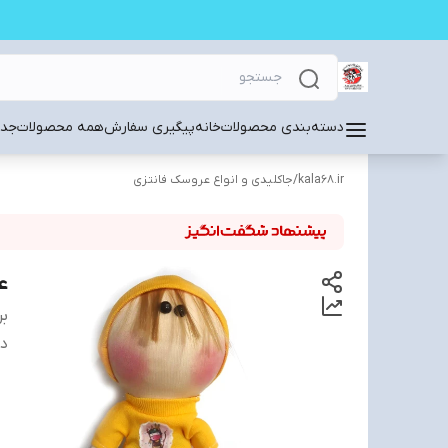
دسته‌بندی محصولات
خانه
پیگیری سفارش
همه محصولات
جدی
kala68.ir
/
جاکلیدی و انواع عروسک فانتزی
ع
بر
دس