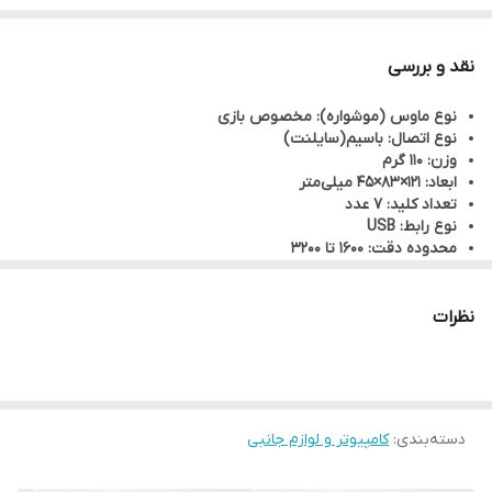
نقد و بررسی
نوع ماوس (موشواره): مخصوص بازی
نوع اتصال: باسیم(سایلنت)
وزن: 110 گرم
ابعاد: 121×83×45 میلی‌متر
تعداد کلید: 7 عدد
نوع رابط: USB
محدوده دقت: 1600 تا 3200
دقت: 1200/1800/2400/3600
مدت زمان عمر مفید کلیدها: 3 میلیون بار کلیک
دارای 7 نور رنگی RGB
نظرات
دارای سیم بافته‌شده با قطر 3.2 میلی‌متر
پشتیبانی از فناوری Plug and Play جهت شناسایی خودکار سیستم
عامل دستگاه هوشمند
طول سیم ماوس: 1.5 متر
سازگار با تمامی سیستم عامل ها
دسته‌بندی
:
کامپیوتر و لوازم جانبی