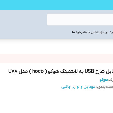
د ترینها
تماس با ما
درباره ما
شارژ USB به لایتنینگ هوکو ( hoco ) مدل U78
ند:
هوکو
ته‌بندی
:
موبایل و لوازم جانبی