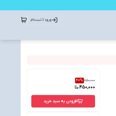
ورود | ثبت‌نام
47
%
850,000
450,000
افزودن به سبد خرید