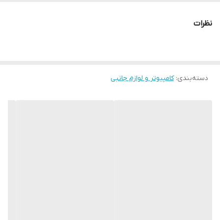
دارای دکمه تغییر DPI
ضربه پذیری کلید ها: 3 میلیون بار
دارای سنسور ابتیکال
نظرات
با قابلیت پشتیبانی از تمامی سیستم عامل ها
دسته‌بندی
:
کامپیوتر و لوازم جانبی