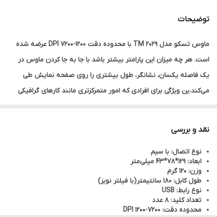
توضیحات
ماوس تسکو مدل TM 2029 با محدوده دقت 1200-7200 DPI عرضه شده
است. هر چه میزان این پارامتر بیشتر باشد با جا به جا کردن ماوس در
یک فاصله یکسان، نشانگر، طول بیشتری را روی صفحه نمایش طی
می‌کند.ین ویژگی برای افرادی که امور متمرکزتری مانند کارهای گرافیکی
انجام می‌دهند می‌تواند بسیار کارآمد باشد. فرکانس برای ماوس TM 2029
برابر 7000 فریم بر ثانیه است که برای بازی کردن بسیار عدد خوبی به
نقد و بررسی
حساب می‌آید.دارای 8 کلید نرم و روان با ضربه پذیری 3 میلیون بار و
نوع اتصال: با سیم
همچنین نورپردازی می باشد.
ابعاد: 129*78*43 میلی‌متر
وزن: 120 گرم
طول کابل: 180 سانتیمتر(با فیلتر نویز)
نوع رابط: USB
تعداد کلید: 8 عدد
محدوده دقت: 7200-1200 DPI